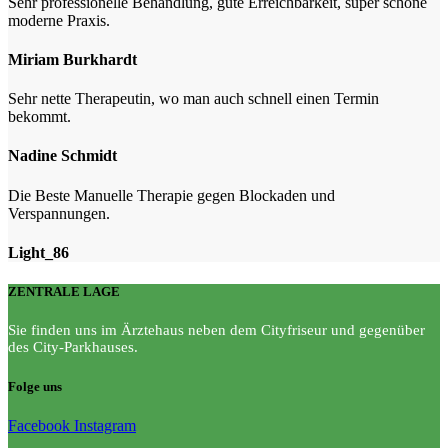
Sehr professionelle Behandlung, gute Erreichbarkeit, super schöne
moderne Praxis.
Miriam Burkhardt
Sehr nette Therapeutin, wo man auch schnell einen Termin
bekommt.
Nadine Schmidt
Die Beste Manuelle Therapie gegen Blockaden und
Verspannungen.
Light_86
ZENTRALE LAGE
Sie finden uns im Ärztehaus neben dem Cityfriseur und gegenüber
des City-Parkhauses.
Folge uns
Facebook
Instagram