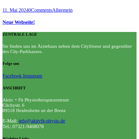
11. Mai 2024
0
Comments
Allgemein
Neue Webseite!
ZENTRALE LAGE
Sie finden uns im Ärztehaus neben dem Cityfriseur und gegenüber
des City-Parkhauses.
Folge uns
Facebook
Instagram
ANSCHRIFT
Aktiv + Fit Physiotherapiezentrum
Clichystr. 6
89518
Heidenheim an der Brenz
E-Mail:
info@aktivfit-physio.de
Tel.: 07321-9468078
Wichtige Links