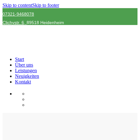
Skip to content
Skip to footer
07321-9468078
Clichystr.
6,
89518 Heidenheim
Start
Über uns
Leistungen
Neuigkeiten
Kontakt