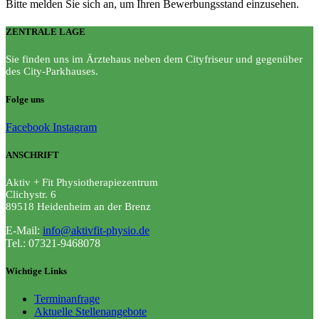
Bitte melden Sie sich an, um Ihren Bewerbungsstand einzusehen.
ZENTRALE LAGE
Sie finden uns im Ärztehaus neben dem Cityfriseur und gegenüber
des City-Parkhauses.
Folge uns
Facebook
Instagram
ANSCHRIFT
Aktiv + Fit Physiotherapiezentrum
Clichystr. 6
89518
Heidenheim an der Brenz
E-Mail:
info@aktivfit-physio.de
Tel.: 07321-9468078
Wichtige Links
Terminanfrage
Aktuelle Stellenangebote