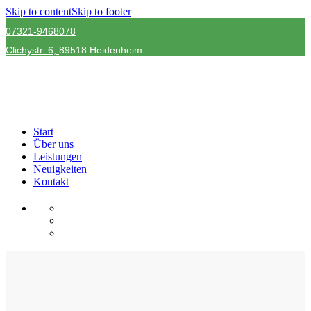
Skip to content
Skip to footer
07321-9468078
Clichystr.
6,
89518 Heidenheim
Start
Über uns
Leistungen
Neuigkeiten
Kontakt