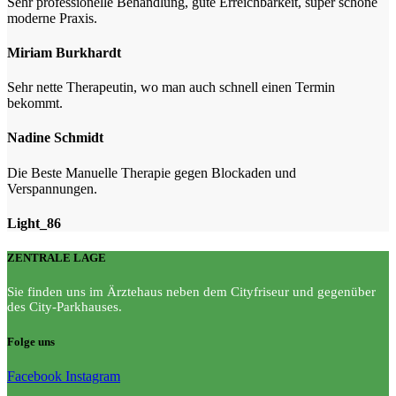
Sehr professionelle Behandlung, gute Erreichbarkeit, super schöne
moderne Praxis.
Miriam Burkhardt
Sehr nette Therapeutin, wo man auch schnell einen Termin
bekommt.
Nadine Schmidt
Die Beste Manuelle Therapie gegen Blockaden und
Verspannungen.
Light_86
ZENTRALE LAGE
Sie finden uns im Ärztehaus neben dem Cityfriseur und gegenüber
des City-Parkhauses.
Folge uns
Facebook
Instagram