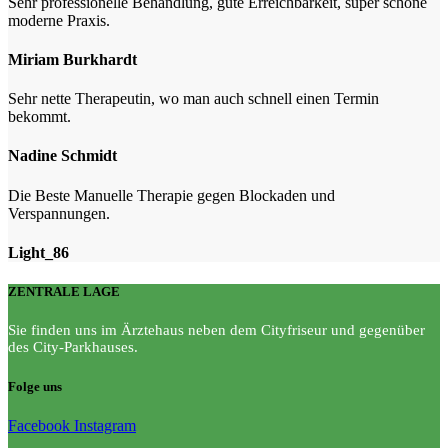
Sehr professionelle Behandlung, gute Erreichbarkeit, super schöne
moderne Praxis.
Miriam Burkhardt
Sehr nette Therapeutin, wo man auch schnell einen Termin
bekommt.
Nadine Schmidt
Die Beste Manuelle Therapie gegen Blockaden und
Verspannungen.
Light_86
ZENTRALE LAGE
Sie finden uns im Ärztehaus neben dem Cityfriseur und gegenüber
des City-Parkhauses.
Folge uns
Facebook
Instagram