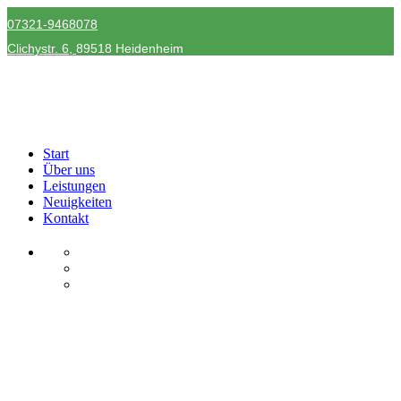
07321-9468078
Clichystr.
6,
89518 Heidenheim
Start
Über uns
Leistungen
Neuigkeiten
Kontakt