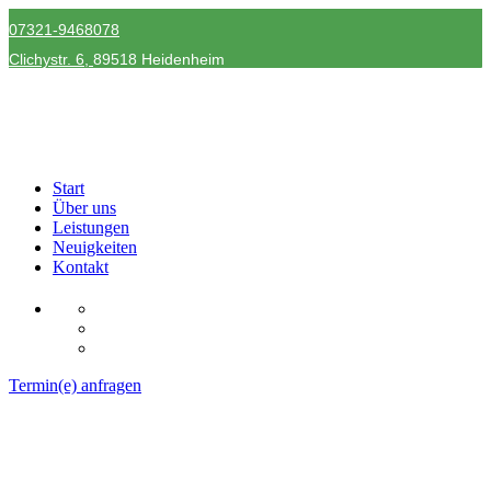
07321-9468078
Clichystr.
6,
89518 Heidenheim
Start
Über uns
Leistungen
Neuigkeiten
Kontakt
Termin(e) anfragen