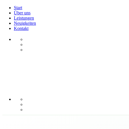
Start
Über uns
Leistungen
Neuigkeiten
Kontakt
Unsere
Leistungen
Unser Ansatz bas
sondern vor
Therapieplänen be