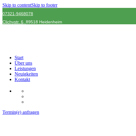
Skip to content
Skip to footer
07321-9468078
Clichystr.
6,
89518 Heidenheim
Start
Über uns
Leistungen
Neuigkeiten
Kontakt
Termin(e) anfragen