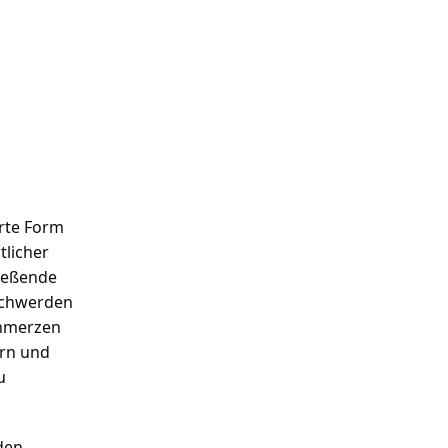
rte Form 
licher 
ießende 
chwerden 
chmerzen 
rn und 
 
en 